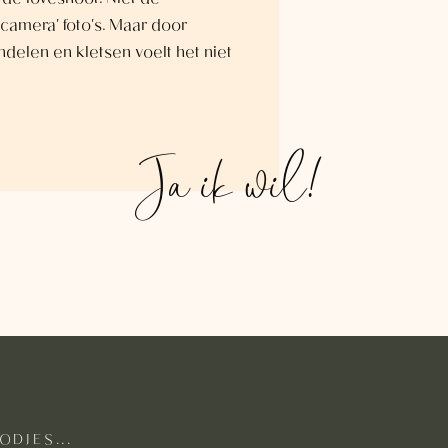
 de loveshoot. Niet de
camera' foto's. Maar door
ndelen en kletsen voelt het niet
Ja ik wil!
ODJES...