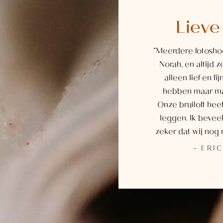
Liev
"Meerdere fotosho
Norah, en altijd z
alleen lief en fi
hebben maar maa
Onze bruiloft hee
leggen. Ik bevee
zeker dat wij nog 
- ERI