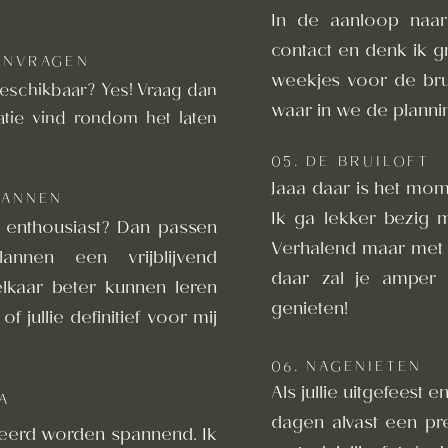
In de aanloop naar
contact en denk ik gr
ANVRAGEN
weekjes voor de bru
 beschikbaar? Yes! Vraag dan
waar in we de planni
atie vind rondom het laten
05. DE BRUILOFT
Jaaa daar is het mome
LANNEN
Ik ga lekker bezig m
 enthousiast? Dan passen
Verhalend maar met 
annen een vrijblijvend
daar zal je amper 
lkaar beter kunnen leren
genieten!
 jullie definitief voor mij
06. NAGENIETEN
Als jullie uitgefeest e
A
dagen alvast een pr
eerd worden spannend. Ik