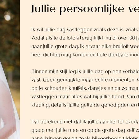
Jullie persoonlijke v
Ik wil jullie dag vastleggen zoals deze is, zoals j
Zodat als je de foto's terug kijkt, nu of over 30
naar jullie grote dag. Ik ervaar elke bruiloft w
heel dichtbij mag komen en hele dierbare m
Binnen mijn stijl leg ik jullie dag op een ver
vast. Geen gemaakte maar echte momenten. Va
op je schouder, knuffels, dansjes en ga zo maar d
vastleggen maar alles wat bij jullie hoort. Van
kleding, details, jullie geliefde genodigden en 
Dat betekend niet dat ik jullie aan het lot over
graag met jullie mee en op de grote dag zelf z