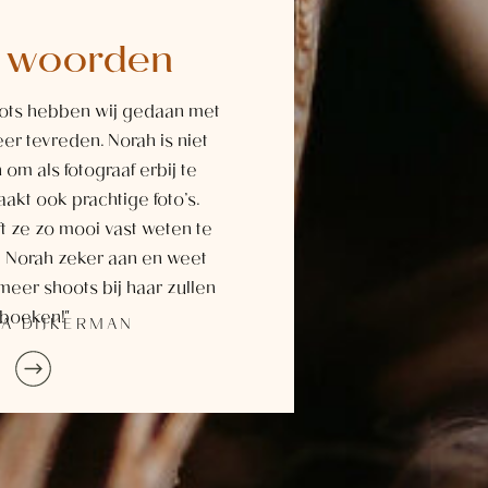
e woorden
ots hebben wij gedaan met
eer tevreden. Norah is niet
jn om als fotograaf erbij te
kt ook prachtige foto’s.
ft ze zo mooi vast weten te
l Norah zeker aan en weet
meer shoots bij haar zullen
boeken!"
CA DIJKERMAN