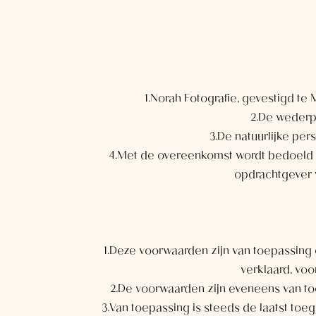
1.Norah Fotografie, gevestigd t
2.De wederp
3.De natuurlijke pe
4.Met de overeenkomst wordt bedoeld 
opdrachtgever v
1.Deze voorwaarden zijn van toepassing
verklaard, voo
2.De voorwaarden zijn eveneens van to
3.Van toepassing is steeds de laatst t