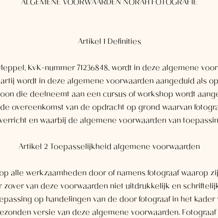
ALGEMENE VOORWAARDEN NORAH FOTOGRAFIE
Artikel 1 Definities
e Meppel, KvK-nummer 71236848, wordt in deze algemene voor
artij wordt in deze algemene voorwaarden aangeduid als op
rsoon die deelneemt aan een cursus of workshop wordt aang
de overeenkomst van de opdracht op grond waarvan fotogr
erricht en waarbij de algemene voorwaarden van toepassing
Artikel 2 Toepasselijkheid algemene voorwaarden
 op alle werkzaamheden door of namens fotograaf waarop zi
r zover van deze voorwaarden niet uitdrukkelijk en schriftelij
epassing op handelingen van de door fotograaf in het kader
oegezonden versie van deze algemene voorwaarden. Fotograa