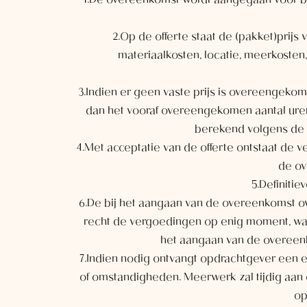
1.De overeenkomst wordt aangegaan voor bepa
2.Op de offerte staat de (pakket)prijs
materiaalkosten, locatie, meerkosten, 
3.Indien er geen vaste prijs is overeengekome
dan het vooraf overeengekomen aantal uren,
berekend volgens de g
4.Met acceptatie van de offerte ontstaat de ve
de ov
5.Definitie
6.De bij het aangaan van de overeenkomst o
recht de vergoedingen op enig moment, wan
het aangaan van de overeenk
7.Indien nodig ontvangt opdrachtgever een 
of omstandigheden. Meerwerk zal tijdig aa
op