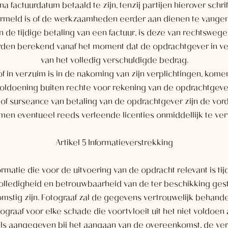
a factuurdatum betaald te zijn, tenzij partijen hierover sch
ermeld is of de werkzaamheden eerder aan dienen te vange
in de tijdige betaling van een factuur, is deze van rechtswege
rden berekend vanaf het moment dat de opdrachtgever in ve
van het volledig verschuldigde bedrag.
 in verzuim is in de nakoming van zijn verplichtingen, komen 
oldoening buiten rechte voor rekening van de opdrachtgeve
slag of surseance van betaling van de opdrachtgever zijn de vo
men eventueel reeds verleende licenties onmiddellijk te verv
Artikel 5 Informatieverstrekking
formatie die voor de uitvoering van de opdracht relevant is ti
, volledigheid en betrouwbaarheid van de ter beschikking ge
omstig zijn. Fotograaf zal de gegevens vertrouwelijk behande
ograaf voor elke schade die voortvloeit uit het niet voldoen a
, zoals aangegeven bij het aangaan van de overeenkomst, de 