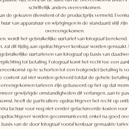
alde tijd, tenzij uit de aard van de overeenkomst anders voo
schriftelijk anders overeenkomen.
 van de gekozen dienst(en) of de productprijs vermeld. Eventu
huur van apparatuur en wijzigingen in de standaard stijl zijn 
overeengekomen.
n, wordt het gebruikelijke uurtarief van fotograaf berekend.
 zal dit tijdig aan opdrachtgever kenbaar worden gemaakt. 
ebruikelijke uurtarieven van fotograaf op basis van daadwerk
rplichting tot betaling. Fotograaf komt het recht toe een aanb
ereenkomst op te schorten tot een (volgende) betaling is vo
ve content zal niet worden geleverd totdat de gehele betaling
vereengekomen tarieven zijn gebaseerd op het op dat moment
neer gewijzigde omstandigheden dit verlangen, aan te passe
omst, heeft de particuliere opdrachtgever het recht op ont
extra factuur voor nog niet eerder gefactureerde kosten vo
n opdrachtgever worden gecommuniceerd, enkel na goed ov
 basis van de door fotograaf vooraf kenbaar gemaakte tariev