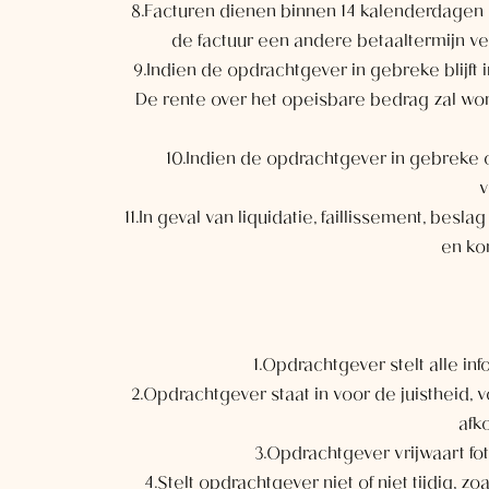
8.Facturen dienen binnen 14 kalenderdagen n
de factuur een andere betaaltermijn v
9.Indien de opdrachtgever in gebreke blijft 
De rente over het opeisbare bedrag zal wo
10.Indien de opdrachtgever in gebreke of
v
11.In geval van liquidatie, faillissement, be
en ko
1.Opdrachtgever stelt alle in
2.Opdrachtgever staat in voor de juistheid
afk
3.Opdrachtgever vrijwaart fot
4.Stelt opdrachtgever niet of niet tijdig