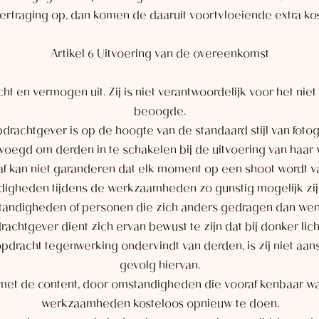
vertraging op, dan komen de daaruit voortvloeiende extra ko
Artikel 6 Uitvoering van de overeenkomst
cht en vermogen uit. Zij is niet verantwoordelijk voor het nie
beoogde.
drachtgever is op de hoogte van de standaard stijl van fotog
bevoegd om derden in te schakelen bij de uitvoering van ha
af kan niet garanderen dat elk moment op een shoot wordt v
igheden tijdens de werkzaamheden zo gunstig mogelijk zijn. 
standigheden of personen die zich anders gedragen dan wense
htgever dient zich ervan bewust te zijn dat bij donker licht 
r opdracht tegenwerking ondervindt van derden, is zij niet aa
gevolg hiervan.
 met de content, door omstandigheden die vooraf kenbaar wa
werkzaamheden kosteloos opnieuw te doen.