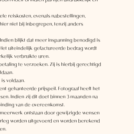
rtvloeit of indien partijen uitdrukkelijk en
ele reiskosten, evenals nabestellingen,
hier niet bij inbegrepen, tenzij anders
 Indien blijkt dat meer inspanning benodigd is
Het uiteindelijk gefactureerde bedrag wordt
elijk verbruikte uren.
etaling te verzoeken. Zij is hierbij gerechtigd
ldaan.
 is voldaan.
 gehanteerde prijspeil. Fotograaf heeft het
n. Indien zij dit doet binnen 3 maanden na
binding van de overeenkomst.
or meerwerk ontstaan door gewijzigde wensen
erleg worden uitgevoerd en worden berekend
en.