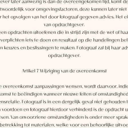
ever later aanwezig is dan de overeengekomen tijd, komt deze
ntwoordelijk voor omgevingsfactoren, deze kunnen later nie
r het opvolgen van het door fotograaf gegeven advies. Het ei
van opdrachtgever.
geen opdrachten uitoefenen die in strijd zijn met de wet of haar
 verplichten iets te doen en resultaat op die handelingen b
 keuzes en beslissingen te maken. Fotograaf zal bij haar adv
opdrachtgever.
Artikel 7 Wijziging van de overeenkomst
n de overeenkomst aanpassingen wensen, wordt daarvoor, ind
komst te beëindigen wanneer nieuwe feiten of omstandighed
ensrelatie. Fotograaf is in een dergelijk geval niet gehoude
oordoen en fotograaf hierdoor verhinderd is de opdracht uit
atsen. Van onvoorziene omstandigheden is onder meer spra
trekking tot materialen, welke voor een behoorlijke uitvoe