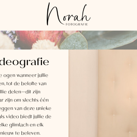
ideografie
lie ogen wanneer jullie
en, tot de belofte van
lie delen—dit zijn
r zijn om slechts één
leggen van deze unieke
s video biedt jullie de
lke glimlach en elk
ieuw te beleven.