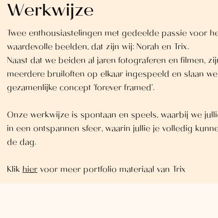
Werkwijze
Twee enthousiastelingen met gedeelde passie voor h
waardevolle beelden, dat zijn wij: Norah en Trix.
Naast dat we beiden al jaren fotograferen en filmen, zi
meerdere bruiloften op elkaar ingespeeld en slaan w
gezamenlijke concept 'forever framed'.
Onze werkwijze is spontaan en speels, waarbij we jullie
in een ontspannen sfeer, waarin jullie je volledig kun
de dag.
Klik
hier
voor meer portfolio materiaal van Trix