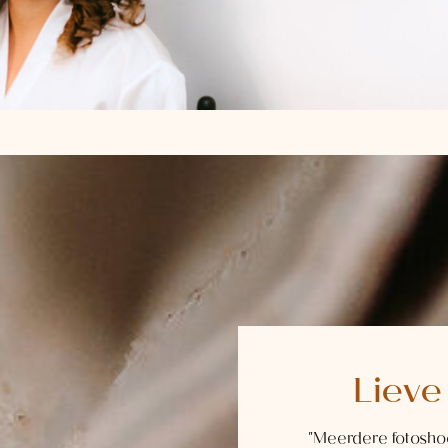
Liev
"Meerdere fotosho