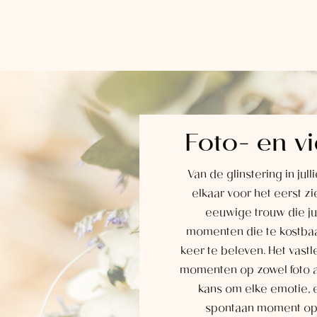
Foto- en v
Van de glinstering in jul
elkaar voor het eerst zi
eeuwige trouw die jul
momenten die te kostbaa
keer te beleven. Het vast
momenten op zowel foto al
kans om elke emotie, e
spontaan moment opn